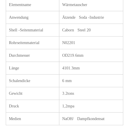
Elementname ​
Wärmetauscher
Anwendung
Ätzende Soda -Industrie
Nickellegierung N10276 Vorwärmer
Wäscher aus Nickellegierung 59 für Entschwefelungs- und Denitrifikationsanwendungen
Shell -Seitenmaterial
Caborn Steel 20
Rohrseitenmaterial
N02201
Durchmesser
OD219.6mm
Länge
4101.3mm
Schalendicke
6 mm
Gewicht
3.2tons
Druck
1,2mpa
Wäscher aus Nickellegierung 59 für Entschwefelungs- und Denitrifikationsanwendungen
Medien
NaOH/ Dampfkondensat