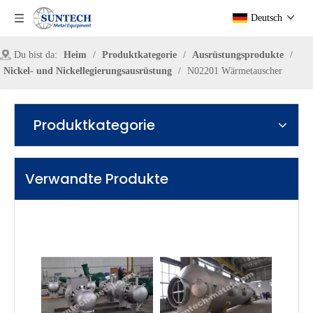
Deutsch
Du bist da:
Heim
/
Produktkategorie
/
Ausrüstungsprodukte
/
Nickel- und Nickellegierungsausrüstung
/
N02201 Wärmetauscher
Produktkategorie
Verwandte Produkte
N02201 Fallfilm -Verdampfer für die Achsgrad -Soda -Industrie
N02201 Nickel Falling Filmverdampfer