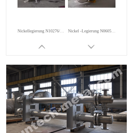
Nickellegierung N10276/Hastelloy C-276 Wärmetauscher
Nickel -Legierung N06059 Scrubber für Entmischung und Denitrifizierung Abgasreinigung (EGC)
Nickel N02201 Verdampfer Chloralkali -Industrie
Nickel N02201 Separator für die Chloralkali -Industrie