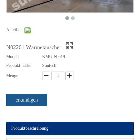
Anteil an:
N02201 Wärmetauscher
Modell:
KMU-N-019
Produktmarke:
Suntech
Menge:
Horizontaler Industrie-Nickel-Druckbehälter Marine
Tank Alloy Nickel Druckbehälter Marine
erkundigen
Produktbeschreibung