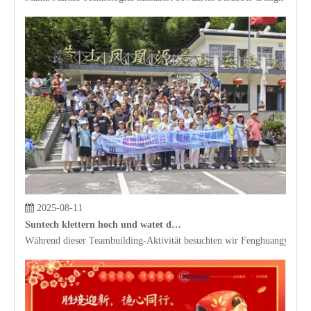
2025-08-11
Suntech klettern hoch und watet durch Wasser und erforscht New Horizons. Da Tugend durch die Wolken steigt, entfalten wir große Pläne
Während dieser Teambuilding-Aktivität besuchten wir Fenghuangyuan, 