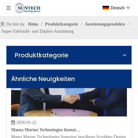
Deutsch
Du bist da:
Heim
/
Produktkategorie
/
Ausrüstungsprodukte
/
2022-10-17
Super-Edelstahl- und Duplex-Ausrüstung
So teilen Sie die Art des Zirkonium-Druckbehälters auf
Ein Zirkonium-Druckbehälter ist ein geschlossener Behälter, der Druck s
Produktkategorie
Ähnliche Neuigkeiten
2026-01-21
Manta Marine Technologies lizenziert bewährtes Scrubber-Design an Suntech Equipment
Manta Marine Technologies lizenziert bewährtes Scrubber-Design an S