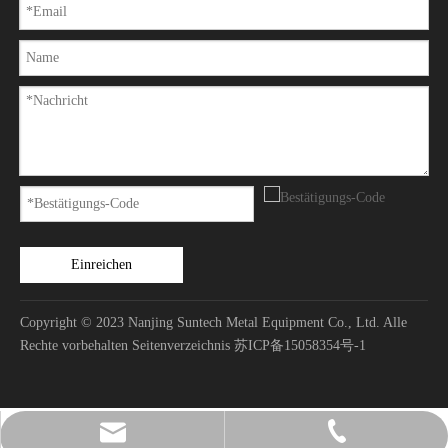
2023-01-31
Arbeite mit Hingabe, strebe hart nach Akkumulation und sporne enorm an∣ Suntech 2022 Jahreszusammenfassung und Auszeichnungskonferenz
„Wachstum erreicht man mit Mühe und Durchbruchskraft erlangt man du
Einreichen
Copyright © 2023 Nanjing Suntech Metal Equipment Co., Ltd. Alle
Rechte vorbehalten
Seitenverzeichnis
苏ICP备15058354号-1
2022-05-07
sales@suntech-metal.com
+86-25-52164810