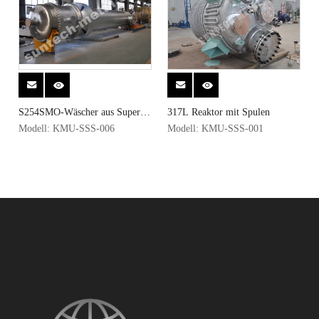
S254SMO-Wäscher aus Super-
317L Reaktor mit Spulen
Edelstahl für EGC-
Modell:
KMU-SSS-006
Modell:
KMU-SSS-001
Entschwefelungs- und
Denitrifikationsanwendungen
2023-08-14
Ein einjähriges Geschenk, ein Zentimeter Freude
Von der unwissenden Jugend bis zum Erwachsenenalter ist jeder Geburtst