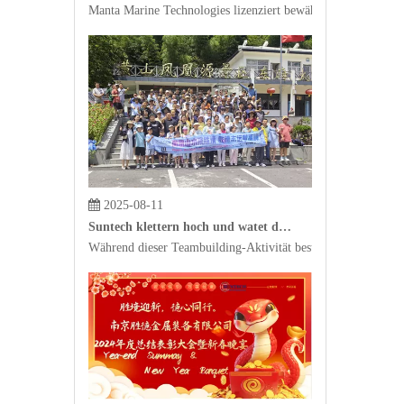
2025-08-11
Suntech klettern hoch und watet durch Wasser und erforscht New Horizons. Da Tugend durch die Wolken steigt, entfalten wir große Pläne
Während dieser Teambuilding-Aktivität besuchten wir Fengh