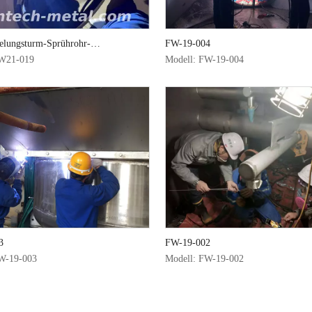
elungsturm-Sprührohr-
FW-19-004
erung
W21-019
Modell:
FW-19-004
der Druck standhalten kann.Die Verwendung von Druckbehältern ist sehr weit ver
3
FW-19-002
W-19-003
Modell:
FW-19-002
esign an Suntech Equipment