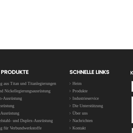
d Neujahrsbankett 2025 am 18. Januar 2024
 PRODUKTE
SCHNELLE LINKS
on Nanjing Suntech auf eine unvergessliche Reise, deren Ziel ein üppiger Wald
g aus Titan und Titanlegierungen
Heim
nd Nickellegierungsausrüstung
Produkte
m-Ausrüstung
Industrieservice
srüstung
Die Unterstützung
-Ausrüstung
Über uns
lstahl- und Duplex-Ausrüstung
Nachrichten
g für Verbundwerkstoffe
Kontakt