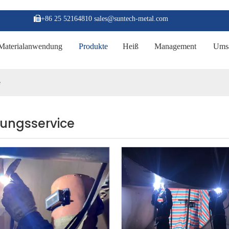

+86 25 52164810 sales@suntech-metal.com
Materialanwendung
Produkte
Heiß
Management
Umsa
e
ungsservice