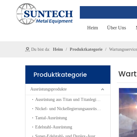
Heim
Über Uns
Du bist da:
Heim
/
Produktkategorie
/
Wartungsservic
Wart
Produktkategorie
Ausrüstungsprodukte
Ausrüstung aus Titan und Titanlegierungen
Nickel- und Nickellegierungsausrüstung
Tantal-Ausrüstung
Edelstahl-Ausrüstung
Super-Edelstahl- und Duplex-Ausrüstung