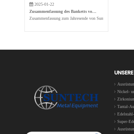
2025-01-22
Zusammenfassung des Banketts von Suntech Metal Equipment für das Jahr 2024, das am 18. Januar 2024 stattfand
Zusammenfassung zum Jahresende von Suntech Equipment un
2024-08-28
UNSERE
Reisen Sie mit freudigem Herzen, lassen Sie die Jugend mit Ihnen und mir gehen!
Vom 23. bis 25. August 2024 begaben sich alle Mitarbeiter v
Ausrüstun
Nickel- u
Zirkoniu
Tantal-Au
Edelstahl
Super-Ede
Ausrüstun