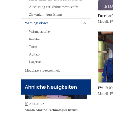
Ausrüstung für Verbundwerkstoffe
Zirkonium-Ausrüstung
Entschwef
Ersatzhalt
Modell:
F
Wartungsservice
Wärmetauscher
Reaktor
2022-10-17
Turm
So teilen Sie die Art des Zirkonium-Druckbehälters auf
Ein Zirkonium-Druckbehälter ist ein geschlossener Behälter, 
Agitator
Lagertank
Modulare Prozesseinheit
Ähnliche Neuigkeiten
FW-19-00
Modell:
F
2026-01-21
Manta Marine Technologies lizenziert bewährtes Scrubber-Design an Suntech Equipment
Manta Marine Technologies lizenziert bewährtes Scrubber-D