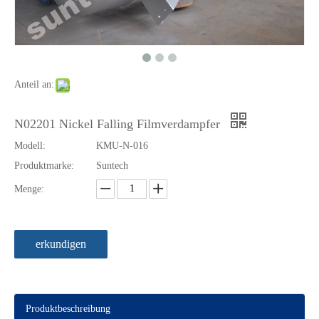
Anteil an:
N02201 Nickel Falling Filmverdampfer
Modell:
KMU-N-016
Produktmarke:
Suntech
Menge:
Horizontaler Industrie-Nickel-Druckbehälter Marine
Tank Alloy Nickel Druckbehälter Marine
erkundigen
Produktbeschreibung