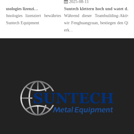
2025-08-11
Manta Marine Technologies lizenziert bewährtes Scrubber-Design an Suntech Equipment
Suntech klettern hoch und watet durch Wasser und erforscht New Horizons. Da Tugend durch die Wolken steigt, entfalten wir große Pläne
chnologies lizenziert bewährtes
Während dieser Teambuilding-Aktivität
an Suntech Equipment
wir Fenghuangyuan, bestiegen den Qiyun
erk...