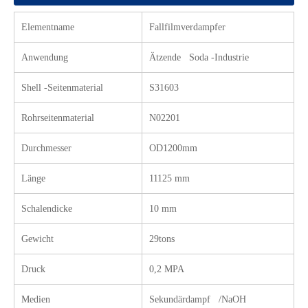
Elementname ​
Fallfilmverdampfer ​
Anwendung
Ätzende Soda -Industrie
Nickellegierung N10276 Vorwärmer
Wäscher aus Nickellegierung 59 für Entschwefelungs- und Denitrifikationsanwendungen
Shell -Seitenmaterial
S31603
Rohrseitenmaterial
N02201
Durchmesser
OD1200mm
Länge
11125 mm
Schalendicke
10 mm
Gewicht
29tons
Druck
0,2 MPA
Wäscher aus Nickellegierung 59 für Entschwefelungs- und Denitrifikationsanwendungen
Medien
Sekundärdampf /NaOH