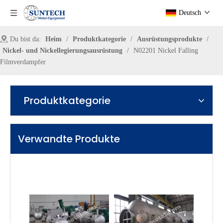
Deutsch
Du bist da:
Heim
/
Produktkategorie
/
Ausrüstungsprodukte
/
Nickel- und Nickellegierungsausrüstung
/
N02201 Nickel Falling
Filmverdampfer
Produktkategorie
Verwandte Produkte
N02201 Wärmetauscher
N02201 Fallfilm -Verdampfer für die Achsgrad -Soda -Industrie