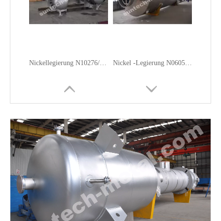
Nickellegierung N10276/Hastelloy C-276 Wärmetauscher
Nickel -Legierung N06059 Scrubber für Entmischung und Denitrifizierung Abgasreinigung (EGC)
Nickel N02201 Verdampfer Chloralkali -Industrie
Nickel N02201 Separator für die Chloralkali -Industrie