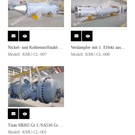
Nickel- und Kohlenstoffstahl-
Verdampfer mit 1. Effekt aus
plattierter N02201 /SA-516
Nickel/Kohlenstoffstahl
Modell:
KMU-CL-007
Modell:
KMU-CL-008
Gr.70 1. Effekt-Verdampfer für
N02200/516 Gr70 für die
die NaOH-Industrie
Ionenaustauschmembran-
2023-08-14
Ätznatronindustrie
Ein einjähriges Geschenk, ein Zentimeter Freude
Von der unwissenden Jugend bis zum Erwachsenenalter ist jeder Geburtst
Titan SB265 Gr.1 /SA516 Gr.70
Kondensator
Modell:
KMU-CL-001