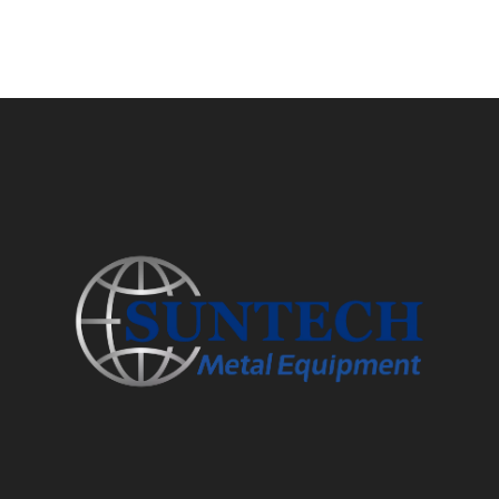
2023-08-02
Hart arbeiten, hart spielen – Aufzeichnung der Feierlichkeiten zum 6. Jubiläum und der touristischen Teambuilding-Aktivitäten von Suntech Equipment
Am Abend des 28. Juli 2023, anlässlich des 6. Jahrestages der Gründu