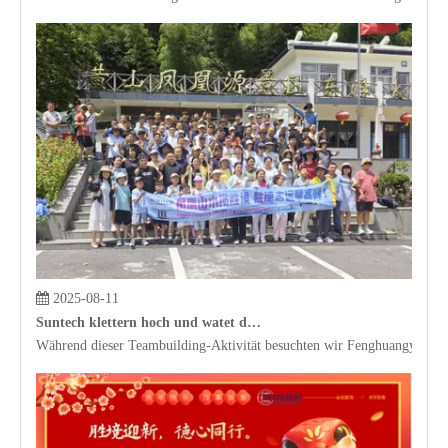
2025-08-11
Suntech klettern hoch und watet durch Wasser und erforscht New Horizons. Da Tugend durch die Wolken steigt, entfalten wir große Pläne
Während dieser Teambuilding-Aktivität besuchten wir Fenghuangyuan, 