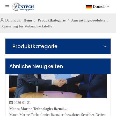
Deutsch
Du bist da:
Heim
/
Produktkategorie
/
Ausrüstungsprodukte
/
2022-10-17
Ausrüstung für Verbundwerkstoffe
So teilen Sie die Art des Zirkonium-Druckbehälters auf
Ein Zirkonium-Druckbehälter ist ein geschlossener Behälter, der Druck s
Produktkategorie
Ähnliche Neuigkeiten
2026-01-21
Manta Marine Technologies lizenziert bewährtes Scrubber-Design an Suntech Equipment
Manta Marine Technologies lizenziert bewährtes Scrubber-Design an S