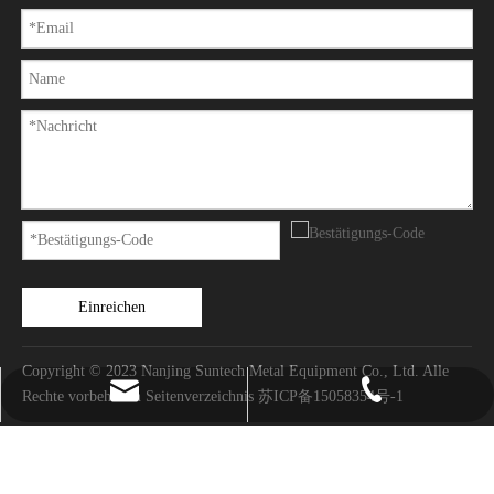
Einreichen
Copyright © 2023 Nanjing Suntech Metal Equipment Co., Ltd. Alle
sales@suntech-metal.com
+86-25-52164810
Rechte vorbehalten
Seitenverzeichnis
苏ICP备15058354号-1
david.z@suntech-metal.com