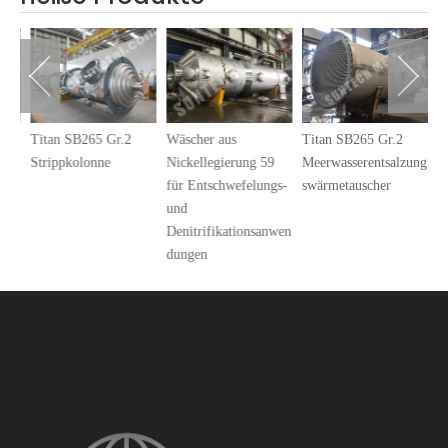
Ti
Gr
Me
sw
Titan SB265 Gr.2
Wäscher aus
Titan SB265 Gr.2
e
Strippkolonne
Nickellegierung 59
Meerwasserentsalzung
für Entschwefelungs-
swärmetauscher
und
Denitrifikationsanwen
dungen