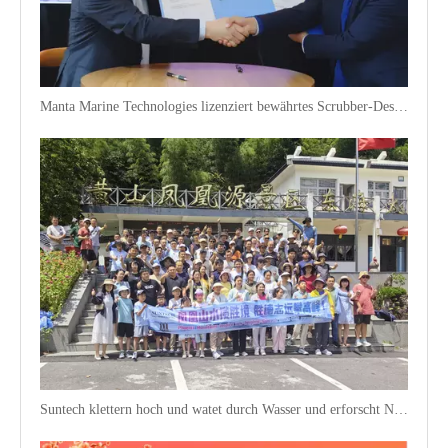
Manta Marine Technologies lizenziert bewährtes Scrubber-Design an Suntech Equipment
Suntech klettern hoch und watet durch Wasser und erforscht New Horizons. Da Tugend durch die Wolken steigt, entfalten wir große Pläne